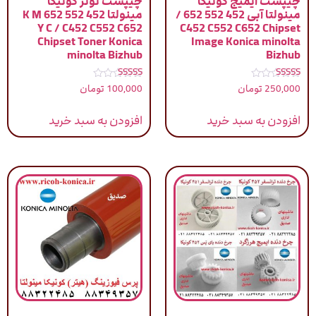
چیپست ایمیج کونیکا
چیپست تونر کونیکا
مینولتا آبی 452 552 652 /
مینولتا 452 552 652 K M
Y C / C452 C552 C652
C452 C552 C652 Chipset
Chipset Toner Konica
Image Konica minolta
minolta Bizhub
Bizhub
نمره
نمره
250,000
تومان
100,000
تومان
5.00
5.00
از 5
از 5
افزودن به سبد خرید
افزودن به سبد خرید