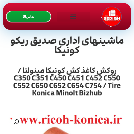
تماس
ماشینهای اداری صدیق ریکو
کونیکا
روکش کاغذ کش کونیکا مینولتا /
C350 C351 C450 C451 C452 C550
C552 C650 C652 C654 C754 / Tire
Konica Minolt Bizhub