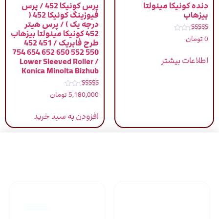
دنده کونیکا مینولتا
پرس کونیکا 452 / پرس
بیزهاب
فیوزینگ کونیکا 452 (
درجه یک ) / پرس هیتر
452 کونیکا مینولتا بیزهاب
نمره
0
تومان
طرح فابریک / 451 452
5.00
از 5
550 552 650 652 654 754
اطلاعات بیشتر
/ Lower Sleeved Roller
Konica Minolta Bizhub
نمره
5,180,000
تومان
5.00
از 5
افزودن به سبد خرید