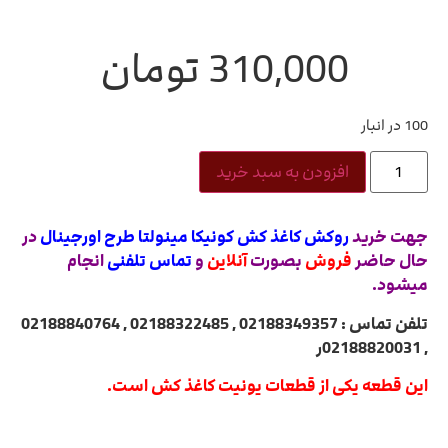
310,000
تومان
100 در انبار
افزودن به سبد خرید
جهت خرید
روکش کاغذ کش کونیکا مینولتا طرح اورجینال
در
حال حاضر
فروش
بصورت
آنلاین
و
تماس تلفنی
انجام
میشود.
تلفن تماس : 02188349357 , 02188322485 , 02188840764
, 02188820031ر
این قطعه یکی از قطعات یونیت کاغذ کش است.