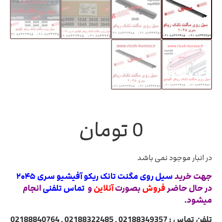
0
تومان
در انبار موجود نمی باشد
جهت خرید
سیل روی مگنت تانک ریکو آفیشیو سری ۲۰۴۵
در حال حاضر
فروش
بصورت
آنلاین
و
تماس تلفنی
انجام
میشود.
تلفن تماس : 02188349357 , 02188322485 , 02188840764