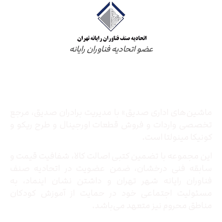
عضو اتحادیه فناوران رایانه
درباره ما
ماشین‌های اداری صدیق» با مدیریت برادران صدیق‌، مرجع
تخصصی واردات و فروش قطعات اورجینال و طرح ریکو و
کونیکا مینولتا است.
این مجموعه با تضمین کتبی اصالت کالا، شفافیت قیمت و
سابقه فنی درخشان، ضمن عضویت در اتحادیه صنف
فناوران رایانه شهر تهران و داشتن نشان اینماد، به
مسئولیت اجتماعی خود در حمایت از آموزش کودکان
مناطق محروم نیز متعهد می‌باشد.