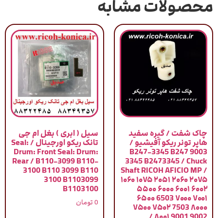
محصولات مشابه
چاک شفت / گیره سفید
سیل ( ابری ) بغل ام جی
هاپر تونر ریکو آفیشیو /
تانک ریکو اورجینال / Seal:
Drum: Front Seal: Drum:
9003 B247-3345 B247
Rear / B110-3099 B110-
3345 B2473345 / Chuck
3100 B110 3099 B110
Shaft RICOH AFICIO MP /
3100 B1103099
۱۰۶۰ ۱۰۷۵ ۲۰۵۱ ۲۰۶۰ ۲۰۷۵
B1103100
۵۵۰۰ ۶۰۰۰ ۶۰۰۱ ۶۰۰۲
۶۵۰۰ 6503 ۷۰۰۰ ۷۰۰۱
0
تومان
۷۵۰۰ ۷۵۰۲ 7503 ۸۰۰۰
۸۰۰۱ 9001 9002 /