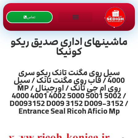
تماس
ماشینهای اداری صدیق ریکو
کونیکا
سیل روی مگنت تانک ریکو سری
4000 / قاب روی مگنت تانک / سیل
روی ام جی تانک / اورجینال / MP
4000 4001 4002 5000 5001 5002 /
D0093152 D009 3152 D009-3152 /
Entrance Seal Ricoh Aficio Mp