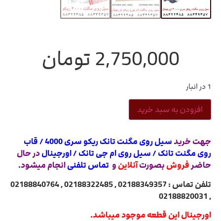
2,750,000
تومان
1 در انبار
افزودن به سبد خرید
جهت خرید
سیل روی مگنت تانک ریکو سری 4000 / قاب
روی مگنت تانک / سیل روی ام جی تانک / اورجینال
در حال
حاضر
فروش
بصورت
آنلاین
و
تماس تلفنی
انجام میشود.
تلفن تماس : 02188349357 , 02188322485 , 02188840764
, 02188820031
اورجینال این قطعه موجود میباشد.