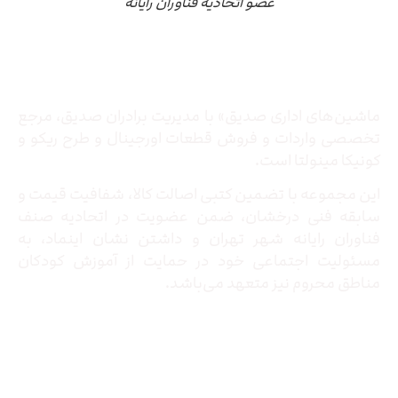
عضو اتحادیه فناوران رایانه
درباره ما
ماشین‌های اداری صدیق» با مدیریت برادران صدیق‌، مرجع
تخصصی واردات و فروش قطعات اورجینال و طرح ریکو و
کونیکا مینولتا است.
این مجموعه با تضمین کتبی اصالت کالا، شفافیت قیمت و
سابقه فنی درخشان، ضمن عضویت در اتحادیه صنف
فناوران رایانه شهر تهران و داشتن نشان اینماد، به
مسئولیت اجتماعی خود در حمایت از آموزش کودکان
مناطق محروم نیز متعهد می‌باشد.
تماس با ما