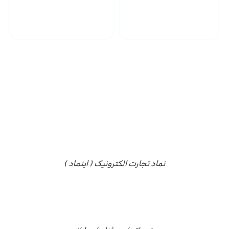
پشتیبانی محصولات
ارسال به سراسر کشور
مجوز ها
نماد تجارت الکترونیک ( اینماد )