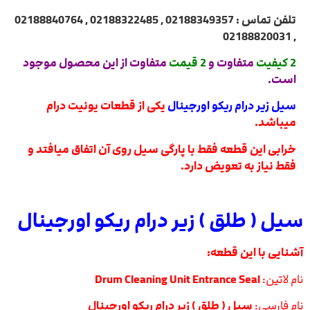
تلفن تماس : 02188349357 , 02188322485 , 02188840764
, 02188820031
2 کیفیت
متفاوت و
2 قیمت
متفاوت از این محصول موجود
است.
سیل زیر درام ریکو اورجینال
یکی از قطعات یونیت درام
میباشد.
خرابی این قطعه فقط با پارگی سیل روی آن اتفاق میافتد و
فقط نیاز به تعویض دارد.
سیل ( طلق ) زیر درام ریکو اورجینال
آشنایی با این قطعه:
نام لاتین:
Drum Cleaning Unit Entrance Seal
نام فارسی:
سیل ( طلق ) زیر درام ریکو اورجینال