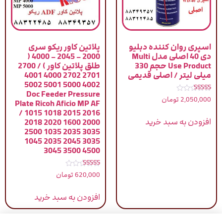
اسپری روان کننده دبلیو
پلاتین کاور ریکو سری
دی 40 اصلی مدل Multi
2000 – 2045 – 4000 (
Use Product حجم 330
طلق پلاتین کاور ) / 2700
میلی لیتر / اصلی قدیمی
2701 2702 4000 4001
4002 5000 5001 5002
Doc Feeder Pressure
نمره
2,050,000
تومان
Plate Ricoh Aficio MP AF
5.00
از 5
/ 1015 1018 2015 2016
افزودن به سبد خرید
2018 2020 1600 2000
2500 1035 2035 3035
1045 2035 2045 3035
3045 3500 4500
نمره
620,000
تومان
5.00
از 5
افزودن به سبد خرید