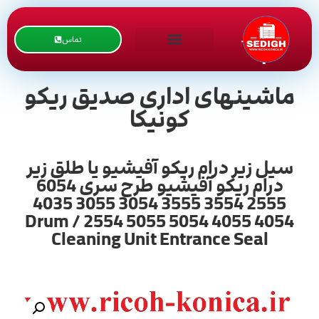
تماس
ماشینهای اداری صدیق ریکو
کونیکا
سیل زیر درام ریکو آفیشیو یا طلق زیر
درام ریکو آفیشیو طرح سری 6054
2555 3554 3555 3054 3055 4035
4054 4055 5054 5055 2554 / Drum
Cleaning Unit Entrance Seal