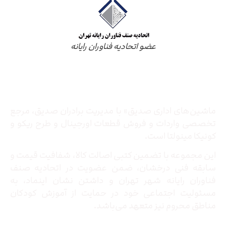
عضو اتحادیه فناوران رایانه
درباره ما
ماشین‌های اداری صدیق» با مدیریت برادران صدیق‌، مرجع
تخصصی واردات و فروش قطعات اورجینال و طرح ریکو و
کونیکا مینولتا است.
این مجموعه با تضمین کتبی اصالت کالا، شفافیت قیمت و
سابقه فنی درخشان، ضمن عضویت در اتحادیه صنف
فناوران رایانه شهر تهران و داشتن نشان اینماد، به
مسئولیت اجتماعی خود در حمایت از آموزش کودکان
مناطق محروم نیز متعهد می‌باشد.