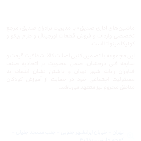
درباره ما
ماشین‌های اداری صدیق» با مدیریت برادران صدیق‌، مرجع
تخصصی واردات و فروش قطعات اورجینال و طرح ریکو و
کونیکا مینولتا است.
این مجموعه با تضمین کتبی اصالت کالا، شفافیت قیمت و
سابقه فنی درخشان، ضمن عضویت در اتحادیه صنف
فناوران رایانه شهر تهران و داشتن نشان اینماد، به
مسئولیت اجتماعی خود در حمایت از آموزش کودکان
مناطق محروم نیز متعهد می‌باشد.
تماس با ما
تهران – خیابان ایرانشهر جنوبی – جنب مسجد جلیلی –
کوچه جلیلی – پلاک ۴