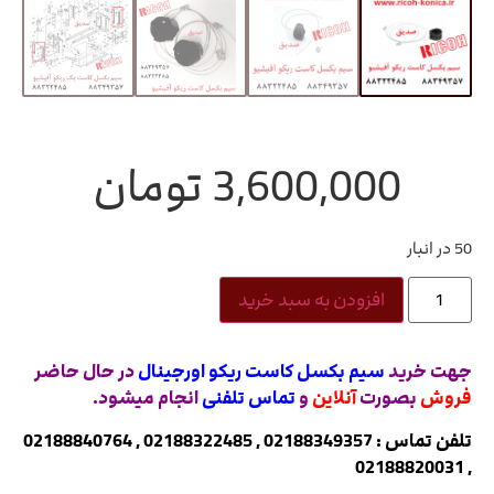
3,600,000
تومان
50 در انبار
افزودن به سبد خرید
جهت خرید
سیم بکسل کاست ریکو اورجینال
در حال حاضر
فروش
بصورت
آنلاین
و
تماس تلفنی
انجام میشود.
تلفن تماس : 02188349357 , 02188322485 , 02188840764
, 02188820031