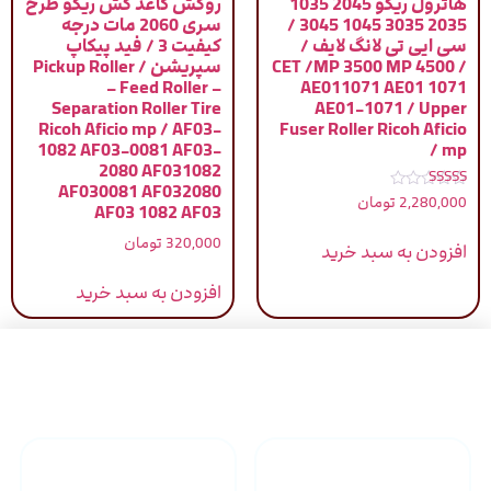
هاترول ریکو 2045 1035
روکش کاغذ کش ریکو طرح
2035 3035 1045 3045 /
سری 2060 مات درجه
سی ایی تی لانگ لایف /
کیفیت 3 / فید پیکاپ
CET /MP 3500 MP 4500 /
سپریشن / Pickup Roller
– Feed Roller –
AE011071 AE01 1071
Separation Roller Tire
AE01-1071 / Upper
Ricoh Aficio mp / AF03-
Fuser Roller Ricoh Aficio
1082 AF03-0081 AF03-
mp /
2080 AF031082
AF030081 AF032080
نمره
2,280,000
تومان
AF03 1082 AF03
4.00
از 5
320,000
تومان
افزودن به سبد خرید
افزودن به سبد خرید