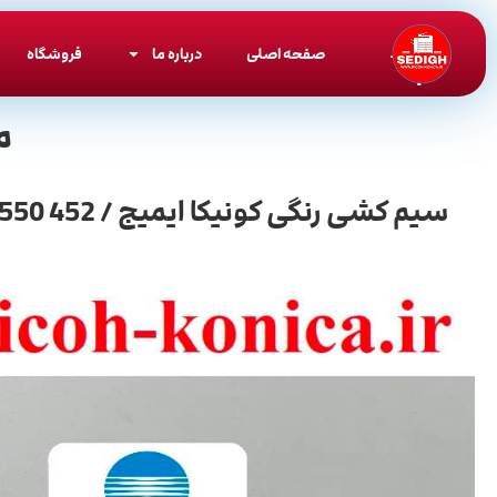
صفحه اصلی
درباره ما
فروشگاه
م
سیم کشی رنگی کونیکا ایمیج / 452 550 552 650 652 / Imaging Drum Unit Connector Cable For Imaging Color (C-Y-M)