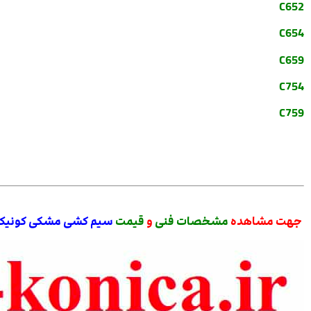
C652
C654
C659
C754
C759
جهت مشاهده
مشخصات فنی
و
قیمت
سیم کشی مشکی کونیکا ایمیج / 452 550