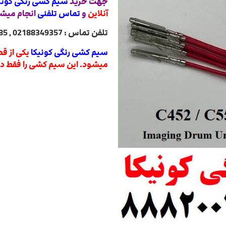
جهت خرید
سیم کشی رنگی کونیکا ایمیج / 452
آنلاین
و
تماس تلفنی
انجام میش
تلفن تماس : 02188349357 , 02188322485 , 02188840764 , 02188820031
سیم کشی رنگی کونیکا
یکی از ق
میشود. این سیم کشی را فقط در ا