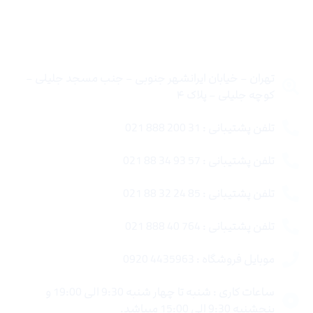
تماس با ما
تهران – خیابان ایرانشهر جنوبی – جنب مسجد جلیلی –
کوچه جلیلی – پلاک ۴
تلفن پشتیبانی : 31 200 888 021
تلفن پشتیبانی : 57 93 34 88 021
تلفن پشتیبانی : 85 24 32 88 021
تلفن پشتیبانی : 764 40 888 021
موبایل فروشگاه : 4435963 0920
ساعات کاری : شنبه تا چهار شنبه 9:30 الی 19:00 و
پنجشنبه 9:30 الی 15:00 میباشد.