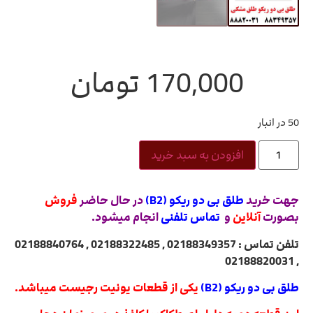
170,000
تومان
50 در انبار
افزودن به سبد خرید
جهت خرید
طلق بی دو ریکو (B2)
در حال حاضر
فروش
بصورت
آنلاین
و
تماس تلفنی
انجام میشود.
تلفن تماس : 02188349357 , 02188322485 , 02188840764
, 02188820031
طلق بی دو ریکو (B2)
یکی از قطعات یونیت رجیست میباشد.