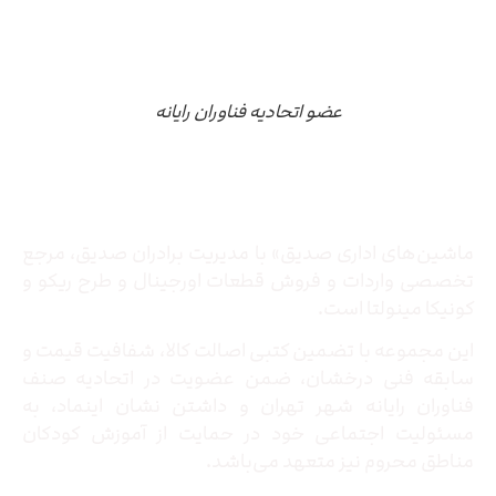
عضو اتحادیه فناوران رایانه
درباره ما
ماشین‌های اداری صدیق» با مدیریت برادران صدیق‌، مرجع
تخصصی واردات و فروش قطعات اورجینال و طرح ریکو و
کونیکا مینولتا است.
این مجموعه با تضمین کتبی اصالت کالا، شفافیت قیمت و
سابقه فنی درخشان، ضمن عضویت در اتحادیه صنف
فناوران رایانه شهر تهران و داشتن نشان اینماد، به
مسئولیت اجتماعی خود در حمایت از آموزش کودکان
مناطق محروم نیز متعهد می‌باشد.