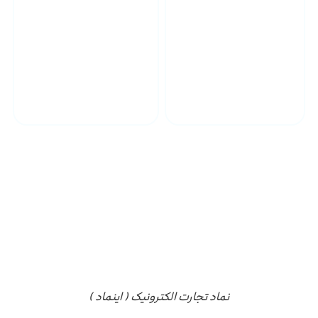
پشتیبانی محصولات
ارسال به سراسر کشور
مجوز ها
نماد تجارت الکترونیک ( اینماد )