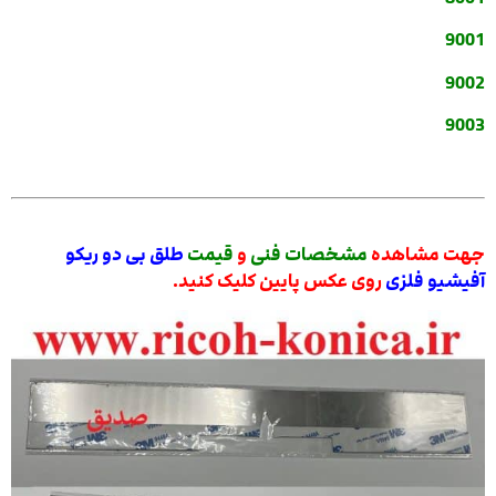
9001
9002
9003
جهت مشاهده
مشخصات فنی
و
قیمت
طلق بی دو ریکو
آفیشیو فلزی
روی عکس پایین کلیک کنید.