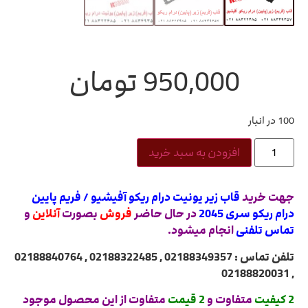
950,000
تومان
100 در انبار
افزودن به سبد خرید
جهت خرید
قاب زیر یونیت درام ریکو آفیشیو / فریم پایین
درام ریکو سری 2045
در حال حاضر
فروش
بصورت
آنلاین
و
تماس تلفنی
انجام میشود.
تلفن تماس : 02188349357 , 02188322485 , 02188840764
, 02188820031
2 کیفیت
متفاوت و
2 قیمت
متفاوت از این محصول موجود