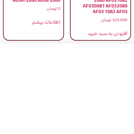
A096-2060 A096 2060
2080 AF031082
AF030081 AF032080
0
تومان
AF03 1082 AF03
320,000
تومان
اطلاعات بیشتر
افزودن به سبد خرید
راهنمای خرید محصولاات
گارانتی محصولات