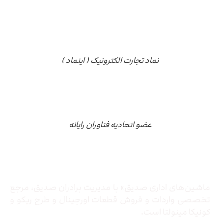
نماد تجارت الکترونیک ( اینماد )
عضو اتحادیه فناوران رایانه
درباره ما
ماشین‌های اداری صدیق» با مدیریت برادران صدیق‌، مرجع
تخصصی واردات و فروش قطعات اورجینال و طرح ریکو و
کونیکا مینولتا است.