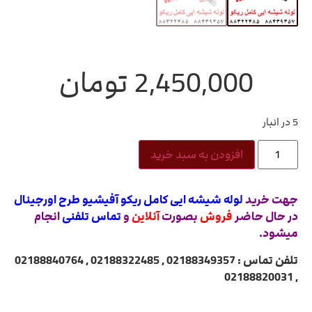
2,450,000
تومان
5 در انبار
افزودن به سبد خرید
جهت خرید
لوله شیشه ایی کامل ریکو آفیشیو طرح اورجینال
در حال حاضر
فروش
بصورت
آنلاین
و
تماس تلفنی
انجام
میشود.
تلفن تماس : 02188349357 , 02188322485 , 02188840764
, 02188820031