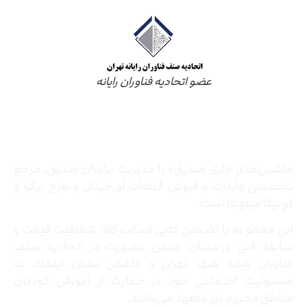
عضو اتحادیه فناوران رایانه
درباره ما
ماشین‌های اداری صدیق» با مدیریت برادران صدیق‌، مرجع
تخصصی واردات و فروش قطعات اورجینال و طرح ریکو و
کونیکا مینولتا است.
این مجموعه با تضمین کتبی اصالت کالا، شفافیت قیمت و
سابقه فنی درخشان، ضمن عضویت در اتحادیه صنف
فناوران رایانه شهر تهران و داشتن نشان اینماد، به
مسئولیت اجتماعی خود در حمایت از آموزش کودکان
مناطق محروم نیز متعهد می‌باشد.