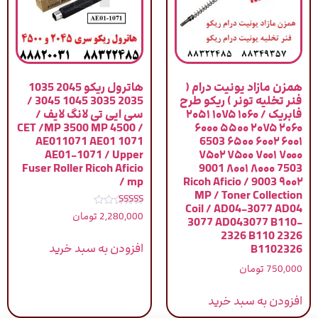
همزن مازاد یونیت درام (
هاترول ریکو 2045 1035
فنر تخلیه تونر ) ریکو طرح
2035 3035 1045 3045 /
فابریک / ۱۰۶۰ ۱۰۷۵ ۲۰۵۱
سی ایی تی لانگ لایف /
CET /MP 3500 MP 4500 /
۲۰۶۰ ۲۰۷۵ ۵۵۰۰ ۶۰۰۰
AE011071 AE01 1071
۶۰۰۱ ۶۰۰۲ ۶۵۰۰ 6503
AE01-1071 / Upper
۷۰۰۰ ۷۰۰۱ ۷۵۰۰ ۷۵۰۲
Fuser Roller Ricoh Aficio
7503 ۸۰۰۰ ۸۰۰۱ 9001
mp /
۹۰۰۲ 9003 / Ricoh Aficio
MP / Toner Collection
Coil / AD04-3077 AD04
نمره
2,280,000
تومان
3077 AD043077 B110-
4.00
از 5
2326 B110 2326
افزودن به سبد خرید
B1102326
750,000
تومان
افزودن به سبد خرید