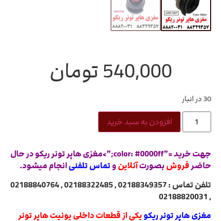
540,000
تومان
30 در انبار
افزودن به سبد خرید
جهت خرید =”color: #0000ff;”>مغزی هاپر تونر ریکو در حال
حاضر
فروش
بصورت
آنلاین
و
تماس تلفنی
انجام میشود.
تلفن تماس : 02188349357 , 02188322485 , 02188840764
, 02188820031
مغزی هاپر تونر ریکو
یکی از قطعات داخلی یونیت هاپر تونر