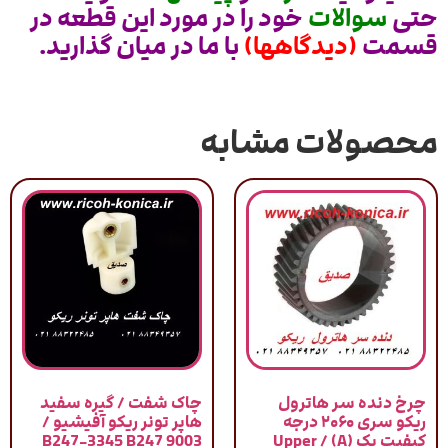
حتی
سوالات
خود را در مورد این قطعه در
قسمت
(دیدگاهها)
با ما در میان گذارید.
محصولات مشابه
چرخ دنده سر هاترول
چاک شفت / گیره سفید
ریکو سری ۲۰۶۰ درجه
هاپر تونر ریکو آفیشیو /
کیفیت یک (A) / Upper
9003 B247-3345 B247