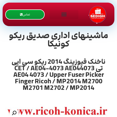
تماس
ماشینهای اداری صدیق ریکو
کونیکا
ناخنک فیوزینگ 2014 ریکو سی ایی
تی CET / AE04-4073 AE044073
AE04 4073 / Upper Fuser Picker
Finger Ricoh / MP2014 M2700
M2701 M2702 / MP2014