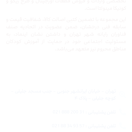
تخصصی واردات و فروش قطعات اورجینال و طرح ریکو و
کونیکا مینولتا است.
این مجموعه با تضمین کتبی اصالت کالا، شفافیت قیمت و
سابقه فنی درخشان، ضمن عضویت در اتحادیه صنف
فناوران رایانه شهر تهران و داشتن نشان اینماد، به
مسئولیت اجتماعی خود در حمایت از آموزش کودکان
مناطق محروم نیز متعهد می‌باشد.
تماس با ما
تهران – خیابان ایرانشهر جنوبی – جنب مسجد جلیلی –
کوچه جلیلی – پلاک ۴
تلفن پشتیبانی : 31 200 888 021
تلفن پشتیبانی : 57 93 34 88 021