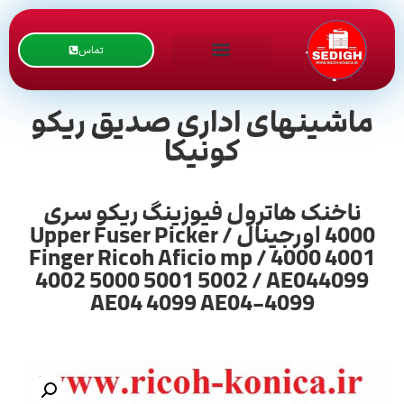
تماس
ماشینهای اداری صدیق ریکو
کونیکا
ناخنک هاترول فیوزینگ ریکو سری
4000 اورجینال / Upper Fuser Picker
Finger Ricoh Aficio mp / 4000 4001
4002 5000 5001 5002 / AE044099
AE04 4099 AE04-4099