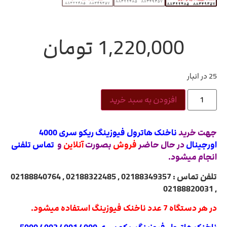
1,220,000
تومان
25 در انبار
افزودن به سبد خرید
جهت خرید
ناخنک هاترول فیوزینگ ریکو سری 4000
اورجینال
در حال حاضر
فروش
بصورت
آنلاین
و
تماس تلفنی
انجام میشود.
تلفن تماس : 02188349357 , 02188322485 , 02188840764
, 02188820031
در هر دستگاه 7 عدد ناخنک فیوزینگ استفاده میشود.