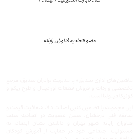
عضو اتحادیه فناوران رایانه
درباره ما
ماشین‌های اداری صدیق» با مدیریت برادران صدیق‌، مرجع
تخصصی واردات و فروش قطعات اورجینال و طرح ریکو و
کونیکا مینولتا است.
این مجموعه با تضمین کتبی اصالت کالا، شفافیت قیمت و
سابقه فنی درخشان، ضمن عضویت در اتحادیه صنف
فناوران رایانه شهر تهران و داشتن نشان اینماد، به
مسئولیت اجتماعی خود در حمایت از آموزش کودکان
مناطق محروم نیز متعهد می‌باشد.