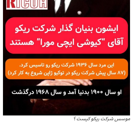
موسس شرکت ریکو کیست ؟