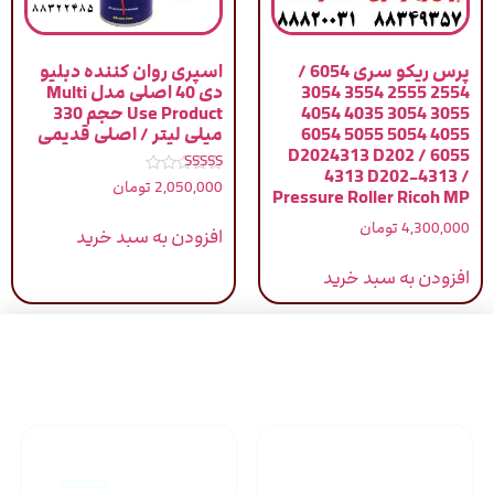
پرس ریکو سری 6054 /
اسپری روان کننده دبلیو
2554 2555 3554 3054
دی 40 اصلی مدل Multi
3055 3054 4035 4054
Use Product حجم 330
4055 5054 5055 6054
میلی لیتر / اصلی قدیمی
6055 / D2024313 D202
4313 D202-4313 /
نمره
2,050,000
تومان
Pressure Roller Ricoh MP
5.00
از 5
4,300,000
تومان
افزودن به سبد خرید
افزودن به سبد خرید