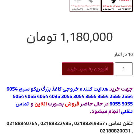
1,180,000
تومان
10 در انبار
افزودن به سبد خرید
جهت خرید
هدایت کننده خروجی کاغذ بزرگ ریکو سری 6054
2554 2555 3554 3555 3054 3055 4035 4054 4055 5054
5055 6055
در حال حاضر
فروش
بصورت
انلاین
و
تماس
تلفنی
انجام میشود.
تلفن تماس : 02188349357 , 02188322485 , 02188840764
, 02188820031