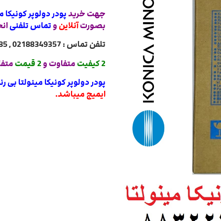
جهت خرید
پودر دولوپر کونیکا م
بصورت
آنلاین
و
تماس تلفنی
انج
تلفن تماس : 02188349357 , 02188322485 , 02188840764 , 02188820031
2 کیفیت
متفاوت و
2 قیمت
متفا
پودر دولوپر کونیکا مینولتا بی ر
ایمیج میباشد.