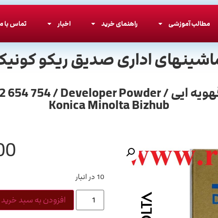
مطالب آموزشی
راهنمای خرید
اخبار
تماس با ما
اشینهای اداری صدیق ریکو کونیکا
پودر دولوپر کونیکا مینولتا بی رنگ کارتن قهویه ایی / 
Konica Minolta Bizhub
00
10 در انبار
افزودن به سبد خرید