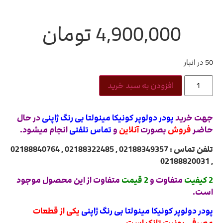
4,900,000
تومان
50 در انبار
افزودن به سبد خرید
جهت خرید
پودر دولوپر کونیکا مینولتا بی رنگ ژاپنی
در حال
حاضر
فروش
بصورت
آنلاین
و
تماس تلفنی
انجام میشود.
تلفن تماس : 02188349357 , 02188322485 , 02188840764
, 02188820031
2 کیفیت
متفاوت و
2 قیمت
متفاوت از این محصول موجود
است.
پودر دولوپر کونیکا مینولتا بی رنگ ژاپنی
یکی از قطعات