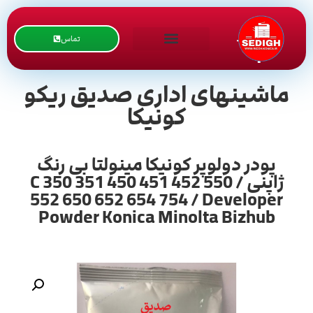
تماس
ماشینهای اداری صدیق ریکو
کونیکا
پودر دولوپر کونیکا مینولتا بی رنگ
ژاپنی / C 350 351 450 451 452 550
552 650 652 654 754 / Developer
Powder Konica Minolta Bizhub