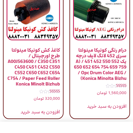
درام رنگی کونیکا مینولتا
کاغذ کش کونیکا مینولتا
سری 452 لانگ لایف درجه
طرح اورجینال /
یک A) / 451 452 550 552
A00J563600 / C350 C351
C450 C451 C452 C550
650 652 654 754 659 759
C552 C650 C652 C654
/ Opc Drum Color AEG /
C754 / Paper Feed Roller
Konica Minolta Bizhu)
Konica Minolt Bizhub
نمره
1,560,000
تومان
5.00
نمره
320,000
تومان
از 5
5.00
از 5
افزودن به سبد خرید
افزودن به سبد خرید