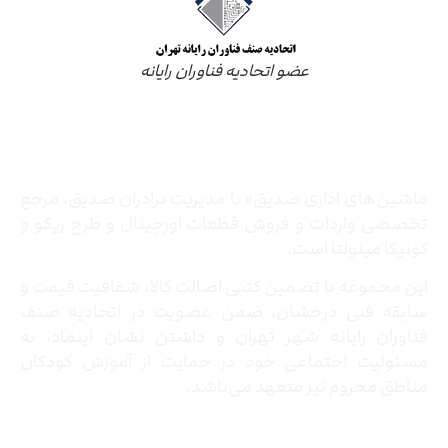
عضو اتحادیه فناوران رایانه
درباره ما
ماشین‌های اداری صدیق» با مدیریت برادران صدیق‌، مرجع
تخصصی واردات و فروش قطعات اورجینال و طرح ریکو و
کونیکا مینولتا است.
این مجموعه با تضمین کتبی اصالت کالا، شفافیت قیمت و
سابقه فنی درخشان، ضمن عضویت در اتحادیه صنف
فناوران رایانه شهر تهران و داشتن نشان اینماد، به
مسئولیت اجتماعی خود در حمایت از آموزش کودکان
مناطق محروم نیز متعهد می‌باشد.