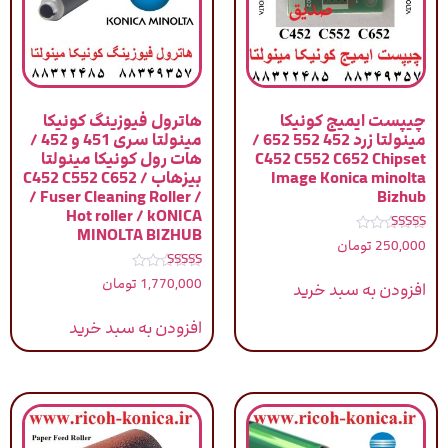
چیپست ایمیج کونیکا
هاترول فیوزینگ کونیکا
مینولتا زرد 452 552 652 /
مینولتا سری 451 و 452 /
C452 C552 C652 Chipset
هات رول کونیکا مینولتا
Image Konica minolta
بیزهاب / C452 C552 C652
/ Fuser Cleaning Roller /
Bizhub
Hot roller / kONICA
MINOLTA BIZHUB
نمره
250,000
تومان
5.00
از 5
نمره
1,770,000
تومان
افزودن به سبد خرید
4.75
از 5
افزودن به سبد خرید