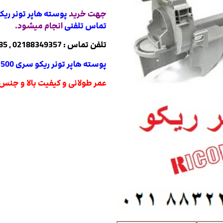
جهت خرید
پوسته هاپر تونر ریکو سری 00
تماس تلفنی
انجام میشود.
تلفن تماس : 02188349357 , 02188322485 , 02188840764 , 02188820031
پوسته هاپر تونر ریکو سری 7500 و 2060
عمر طولانی و کیفیت بالا و جن