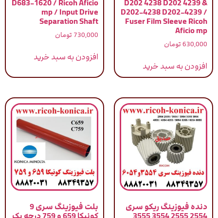
D683-1620 / Ricoh Aficio
D202 4238 D202 4239 &
mp / Input Drive
D202-4238 D202-4239 /
Separation Shaft
Fuser Film Sleeve Ricoh
Aficio mp
730,000
تومان
630,000
تومان
افزودن به سبد خرید
افزودن به سبد خرید
دنده فیوزینگ ریکو سری
بلت فیوزینگ سری 9
2554 2555 3554 3555
کونیکا 659 و 759 درجه یک