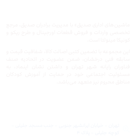
درباره ما
ماشین‌های اداری صدیق» با مدیریت برادران صدیق‌، مرجع
تخصصی واردات و فروش قطعات اورجینال و طرح ریکو و
کونیکا مینولتا است.
این مجموعه با تضمین کتبی اصالت کالا، شفافیت قیمت و
سابقه فنی درخشان، ضمن عضویت در اتحادیه صنف
فناوران رایانه شهر تهران و داشتن نشان اینماد، به
مسئولیت اجتماعی خود در حمایت از آموزش کودکان
مناطق محروم نیز متعهد می‌باشد.
تماس با ما
تهران – خیابان ایرانشهر جنوبی – جنب مسجد جلیلی –
کوچه جلیلی – پلاک ۴