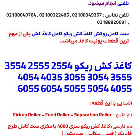
تلفنی
انجام میشود.
تلفن تماس : 02188349357 , 02188322485 , 02188840764
, 02188820031
ست کامل روکش کاغذ کش ریکو کامل کاغذ کش
یکی از مهم
ترین قطعات یونیت کاغذ میباشد.
کاغذ کش ریکو 2554 2555 3554
3555 3054 3055 4035 4054
4055 5054 5055 6054 6055
آشنایی با این قطعه:
نام لاتین:
Pickup Roller – Feed Roller – Separation Roller
نام فارسی:
کاغذ کش ریکو سری 4000 با مغزی ست کامل طرح
فابریک ( فید – پیکاپ – سپریشن )