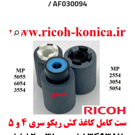
AF030094 /