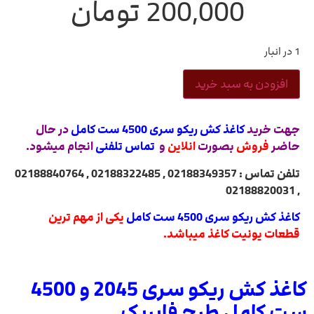
200,000
تومان
1 در انبار
افزودن به سبد خرید
جهت خرید
کاغذ کش ریکو سری 4500 ست کامل
در حال
حاضر
فروش
بصورت
انلاین
و
تماس تلفنی
انجام میشود.
تلفن تماس : 02188349357 , 02188322485 , 02188840764
, 02188820031
کاغذ کش ریکو سری 4500 ست کامل
یکی از مهم ترین
قطعات یونیت کاغذ میباشد.
کاغذ کش ریکو سری 2045 و 4500
ست کامل طرح فابریک