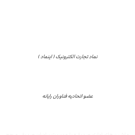
نماد تجارت الکترونیک ( اینماد )
عضو اتحادیه فناوران رایانه
درباره ما
ماشین‌های اداری صدیق» با مدیریت برادران صدیق‌، مرجع