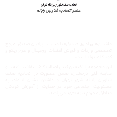
عضو اتحادیه فناوران رایانه
درباره ما
ماشین‌های اداری صدیق» با مدیریت برادران صدیق‌، مرجع
تخصصی واردات و فروش قطعات اورجینال و طرح ریکو و
کونیکا مینولتا است.
این مجموعه با تضمین کتبی اصالت کالا، شفافیت قیمت و
سابقه فنی درخشان، ضمن عضویت در اتحادیه صنف
فناوران رایانه شهر تهران و داشتن نشان اینماد، به
مسئولیت اجتماعی خود در حمایت از آموزش کودکان
مناطق محروم نیز متعهد می‌باشد.
تماس با ما