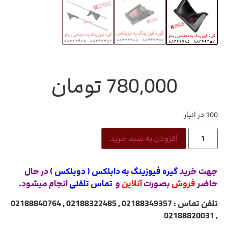
780,000
تومان
100 در انبار
افزودن به سبد خرید
جهت خرید
گیره فیوزینگ به دابلکس ( دوبلکس )
در حال
حاضر
فروش
بصورت
آنلاین
و
تماس تلفنی
انجام میشود.
تلفن تماس : 02188349357 , 02188322485 , 02188840764
, 02188820031