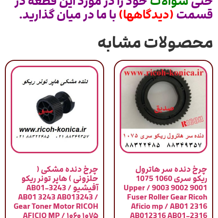
حتی
سوالات
خود را در مورد این قطعه در
قسمت
(دیدگاهها)
با ما در میان گذارید.
محصولات مشابه
چرخ دنده سر هاترول
چرخ دنده مشکی (
ریکو سری 1060 1075
حلزونی ) هاپر تونر ریکو
9001 9002 9003 / Upper
آفیشیو / AB01-3243
AB01 3243 AB013243 /
Fuser Roller Gear Ricoh
Gear Toner Motor RICOH
Aficio mp / AB01 2316
AFICIO MP / ۱۰۶۰ ۱۰۷۵
AB012316 AB01-2316