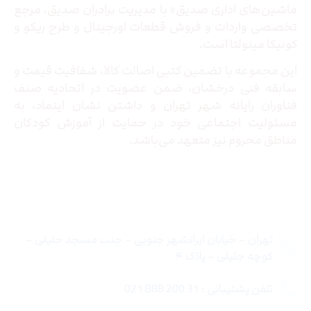
ماشین‌های اداری صدیق» با مدیریت برادران صدیق‌، مرجع
تخصصی واردات و فروش قطعات اورجینال و طرح ریکو و
کونیکا مینولتا است.
این مجموعه با تضمین کتبی اصالت کالا، شفافیت قیمت و
سابقه فنی درخشان، ضمن عضویت در اتحادیه صنف
فناوران رایانه شهر تهران و داشتن نشان اینماد، به
مسئولیت اجتماعی خود در حمایت از آموزش کودکان
مناطق محروم نیز متعهد می‌باشد.
تماس با ما
تهران – خیابان ایرانشهر جنوبی – جنب مسجد جلیلی –
کوچه جلیلی – پلاک ۴
تلفن پشتیبانی : 31 200 888 021