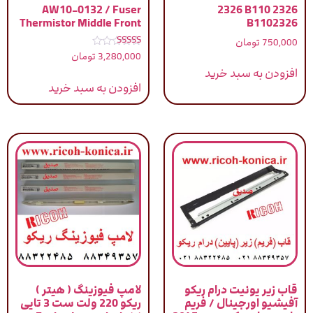
AW10-0132 / Fuser
2326 B110 2326
Thermistor Middle Front
B1102326
750,000
تومان
نمره
3,280,000
تومان
5.00
از 5
افزودن به سبد خرید
افزودن به سبد خرید
قاب زیر یونیت درام ریکو
لامپ فیوزینگ ( هیتر )
آفیشیو اورجینال / فریم
ریکو 220 ولت ست 3 تایی