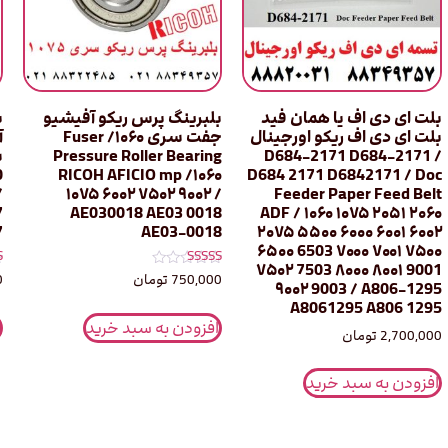
بلت ای دی اف یا همان فید
بلبرینگ پرس ریکو آفیشیو
ب
بلت ای دی اف ریکو اورجینال
جفت سری ۱۰۶۰/ Fuser
Pressure Roller Bearing
/ D684-2171 D684-2171
0
RICOH AFICIO mp /۱۰۶۰
D684 2171 D6842171 / Doc
/
۱۰۷۵ ۶۰۰۲ ۷۵۰۲ ۹۰۰۲ /
Feeder Paper Feed Belt
7
AE030018 AE03 0018
ADF / ۱۰۶۰ ۱۰۷۵ ۲۰۵۱ ۲۰۶۰
7
AE03-0018
۲۰۷۵ ۵۵۰۰ ۶۰۰۰ ۶۰۰۱ ۶۰۰۲
۶۵۰۰ 6503 ۷۰۰۰ ۷۰۰۱ ۷۵۰۰
۷۵۰۲ 7503 ۸۰۰۰ ۸۰۰۱ 9001
نمره
ن
750,000
تومان
0
۹۰۰۲ 9003 / A806-1295
0
5.00
از 5
ا
A8061295 A806 1295
افزودن به سبد خرید
2,700,000
تومان
افزودن به سبد خرید