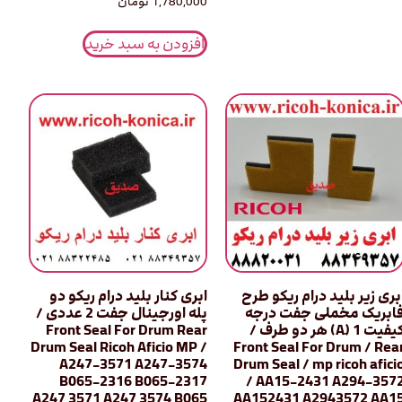
1,780,000
تومان
افزودن به سبد خرید
بری زیر بلید درام ریکو طرح
ابری کنار بلید درام ریکو دو
ابریک مخملی جفت درجه
پله اورجینال جفت 2 عددی /
کیفیت 1 (َA) هر دو طرف /
Front Seal For Drum Rear
Drum Seal Ricoh Aficio MP /
Front Seal For Drum / Rea
A247-3571 A247-3574
Drum Seal / mp ricoh afici
B065-2316 B065-2317
/ AA15-2431 A294-357
A247 3571 A247 3574 B065
AA152431 A2943572 AA1