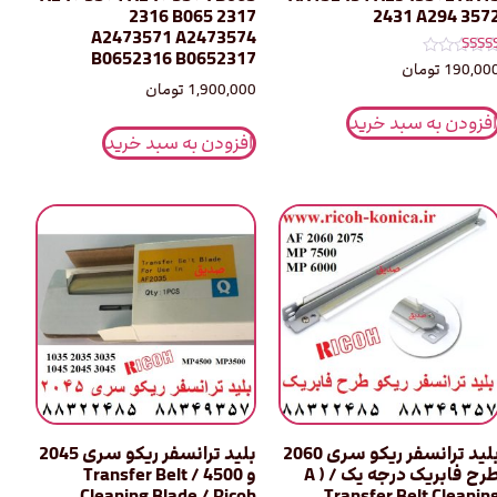
2316 B065 2317
2431 A294 357
A2473571 A2473574
B0652316 B0652317
مره
190,00
تومان
5.0
1,900,000
تومان
ز 5
افزودن به سبد خرید
افزودن به سبد خرید
بلید ترانسفر ریکو سری 2060
بلید ترانسفر ریکو سری 2045
طرح فابریک درجه یک A ) /
و 4500 / Transfer Belt
Cleaning Blade / Ricoh
Transfer Belt Cleanin