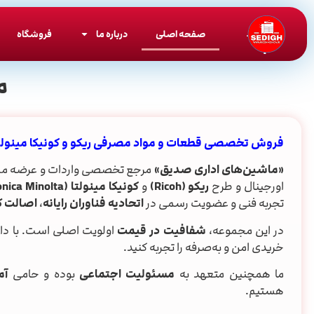
صفحه اصلی
درباره ما
فروشگاه
م
فروش تخصصی قطعات و مواد مصرفی ریکو و کونیکا مینولت
«ماشین‌های اداری صدیق»
مرجع تخصصی واردات و عرضه مس
اورجینال و طرح
ریکو (Ricoh)
و
کونیکا مینولتا (Konica Minolta)
تجربه فنی و عضویت رسمی در
اتحادیه فناوران رایانه
،
اصالت کا
در این مجموعه،
شفافیت در قیمت
اولویت اصلی است. با د
خریدی امن و به‌صرفه را تجربه کنید.
ما همچنین متعهد به
مسئولیت اجتماعی
بوده و حامی
آم
هستیم.