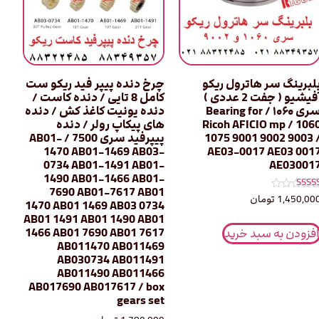
لبرینگ سر هاترول ریکو
چرخ دنده پیپر فید ریکو ست
آفیشیو ( جفت 2 عددی )
کامل 8 تایی / دنده کاست /
سری ۱۰۶۰ / Bearing for
دنده یونیت کاغذ کش / دنده
Ricoh AFICIO mp / 106
های پیکاپ رولر / دنده
1075 9001 9002 9003 
پیپرفید سری 7500 / AB01-
1470 AB01-1469 AB03-
AE03-0017 AE03 001
0734 AB01-1491 AB01-
AE03001
1490 AB01-1466 AB01-
7690 AB01-7617 AB01
مره
1,450,00
تومان
1470 AB01 1469 AB03 0734
5.0
ز 5
AB01 1491 AB01 1490 AB01
1466 AB01 7690 AB01 7617
افزودن به سبد خرید
AB011470 AB011469
AB030734 AB011491
AB011490 AB011466
AB017690 AB017617 / box
gears set