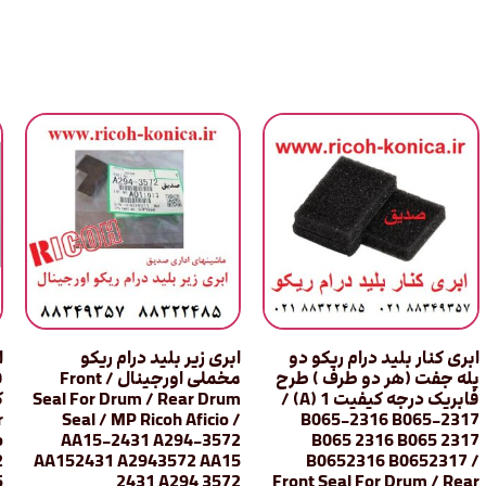
ابری کنار بلید درام ریکو دو
ابری زیر بلید درام ریکو
ا
پله جفت (هر دو طرف ) طرح
مخملی اورجینال / Front
ف
فابریک درجه کیفیت 1 (A) /
Seal For Drum / Rear Drum
r
Seal / MP Ricoh Aficio /
B065-2316 B065-2317
o
AA15-2431 A294-3572
B065 2316 B065 2317
2
AA152431 A2943572 AA15
B0652316 B0652317 /
5
2431 A294 3572
Front Seal For Drum / Rear