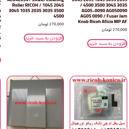
/
Roller RICOH / 1045 2045
3035 3045 3500 4500 /
۵
3045 1035 2035 3035 3500
AG05-0090 AG050090
۰
4500
AG05 0090 / Fuser Jam
۲
Knob Ricoh Aficio MP AF
270,000
تومان
2
270,000
تومان
-
افزودن به سبد خرید
)
افزودن به سبد خرید
0