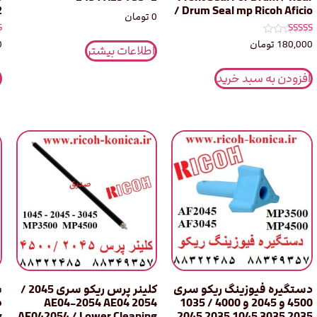
2
Drum Seal mp Ricoh Aficio /
0
تومان
نمره
ن
180,000
تومان
0
اطلاعات بیشتر
0
5.00
از 5
ا
افزودن به سبد خرید
دستگیره فیوزینگ ریکو سری
کلینر پرس ریکو سری 2045 /
4500 و 2045 و 4000 / 1035
AE04-2054 AE04 2054
g
AE042054 / Lower Cleaning
2035 3035 1045 2035 2045