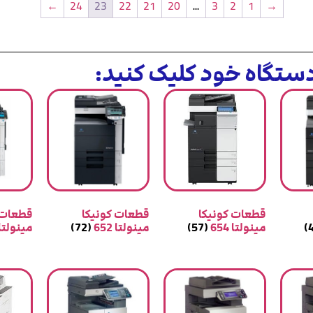
←
24
23
22
21
20
…
3
2
1
→
تگاه خود کلیک کنید:
قطعات کونیکا
قطعات کونیکا
قطعات 
مینولتا 654
(57)
مینولتا 652
(72)
مینولتا 50