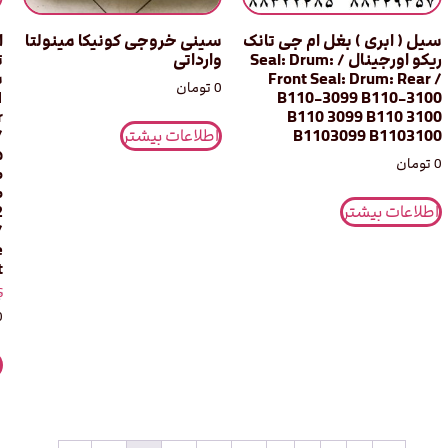
سیل ( ابری ) بغل ام جی تانک
سینی خروجی کونیکا مینولتا
ا
ریکو اورجینال / Seal: Drum:
وارداتی
ت
Front Seal: Drum: Rear /
0
تومان
1
B110-3099 B110-3100
r
B110 3099 B110 3100
اطلاعات بیشتر
/
B1103099 B1103100
۵
0
تومان
۰
۰
اطلاعات بیشتر
2
/
e
t
ن
0
0
ا