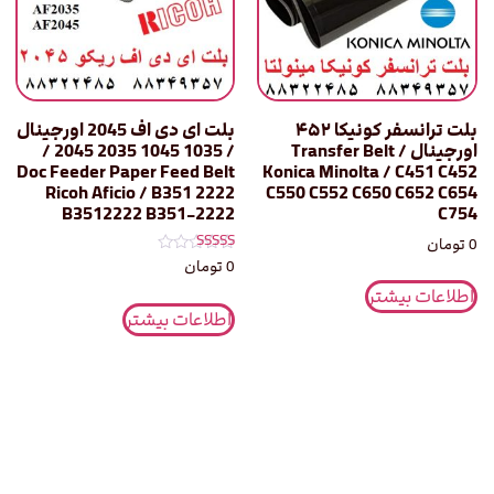
بلت ترانسفر کونیکا ۴۵۲
بلت ای دی اف 2045 اورجینال
اورجینال / Transfer Belt
/ 1035 1045 2035 2045 /
Doc Feeder Paper Feed Belt
Konica Minolta / C451 C452
Ricoh Aficio / B351 2222
C550 C552 C650 C652 C654
B3512222 B351-2222
C754
0
تومان
نمره
0
تومان
5.00
از 5
اطلاعات بیشتر
اطلاعات بیشتر